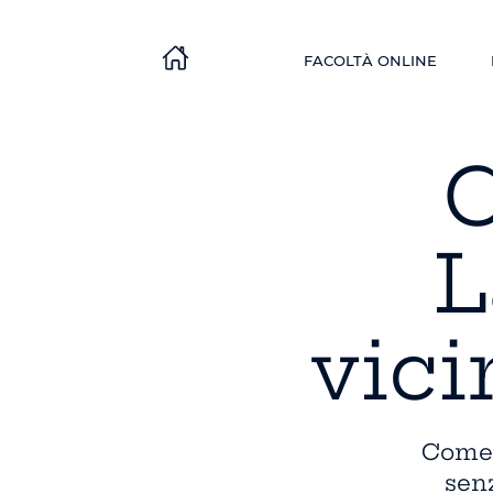
FACOLTÀ ONLINE
C
L
vici
Come 
senz