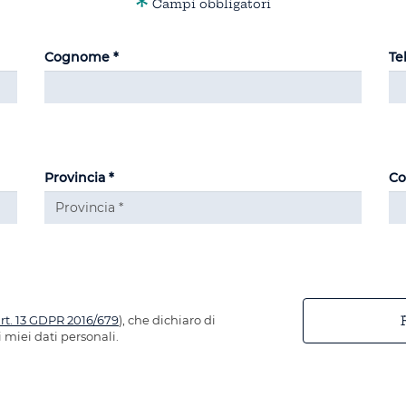
*
Campi obbligatori
Cognome *
Te
Provincia *
Co
art. 13 GDPR 2016/679
), che dichiaro di
 miei dati personali.