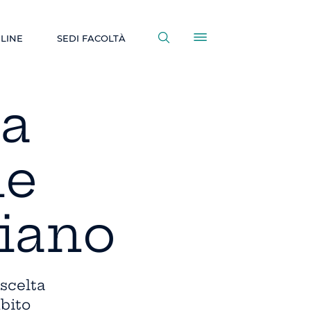
NLINE
SEDI FACOLTÀ
la
ne
liano
scelta
ubito