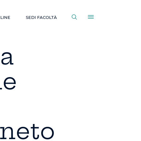
NLINE
SEDI FACOLTÀ
la
ne
eneto