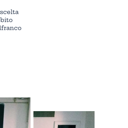
scelta
ubito
lfranco