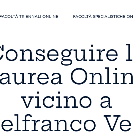
FACOLTÀ TRIENNALI ONLINE
FACOLTÀ SPECIALISTICHE O
onseguire 
aurea Onli
vicino a
elfranco V