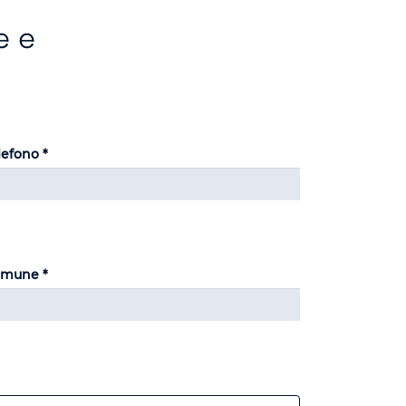
e e
lefono *
mune *