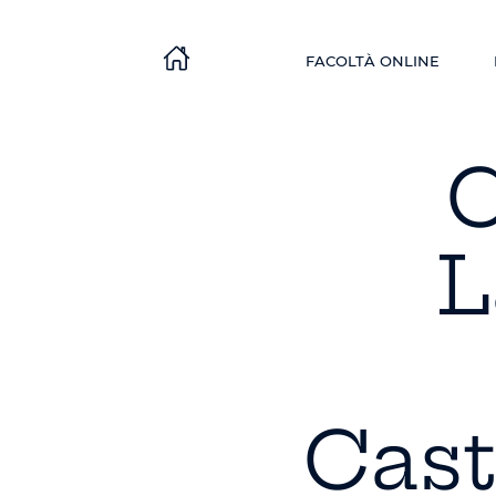
FACOLTÀ ONLINE
C
L
Cast