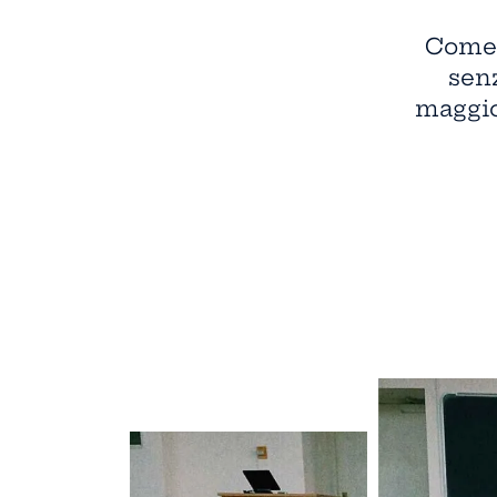
Come 
senz
maggio