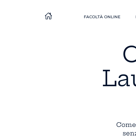
FACOLTÀ ONLINE
C
La
Come 
senz