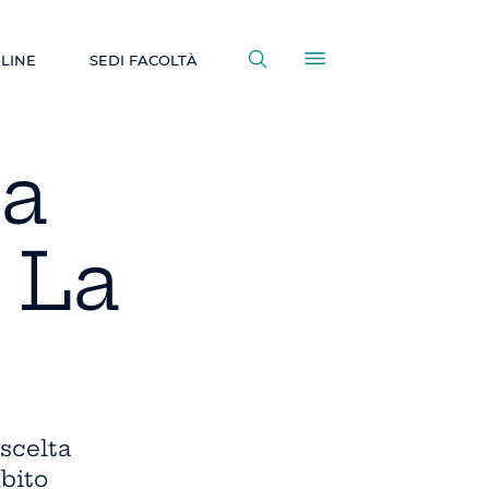
NLINE
SEDI FACOLTÀ
la
 La
scelta
ubito