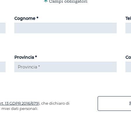
*
Campi obbligatori
Cognome *
Te
Provincia *
Co
art. 13 GDPR 2016/679
), che dichiaro di
 miei dati personali.